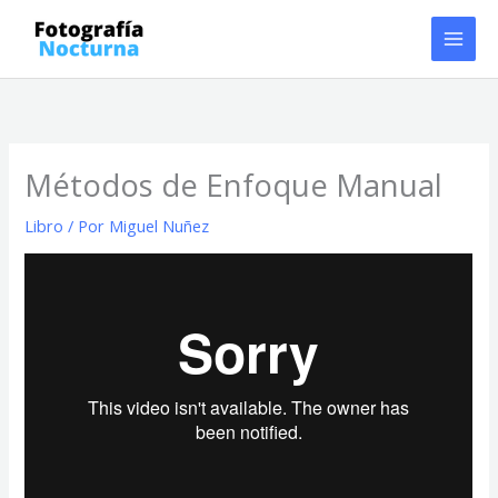
Ir
al
contenido
Métodos de Enfoque Manual
Libro
/ Por
Miguel Nuñez