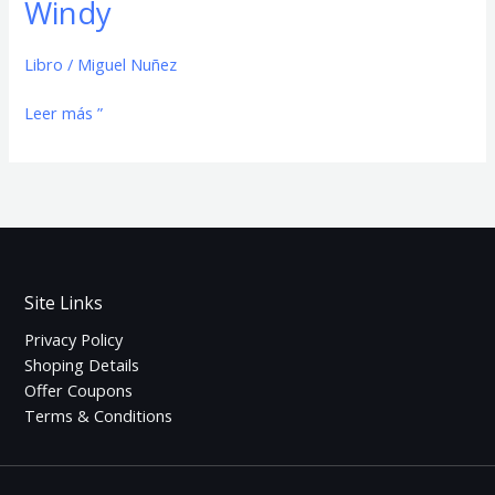
Windy
Windy
Libro
/
Miguel Nuñez
Leer más ”
Site Links
Privacy Policy
Shoping Details
Offer Coupons
Terms & Conditions