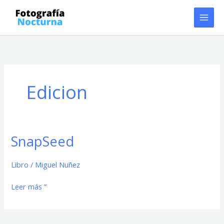
Ir
al
contenido
Edicion
SnapSeed
SnapSeed
Libro
/
Miguel Nuñez
Leer más ”