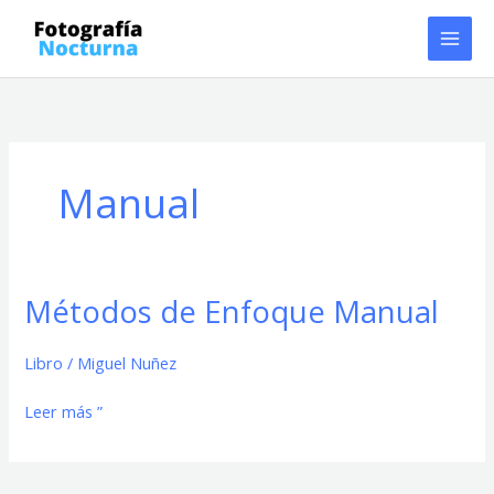
Ir
al
contenido
Manual
Métodos de Enfoque Manual
Métodos
de
Enfoque
Libro
/
Miguel Nuñez
Manual
Leer más ”